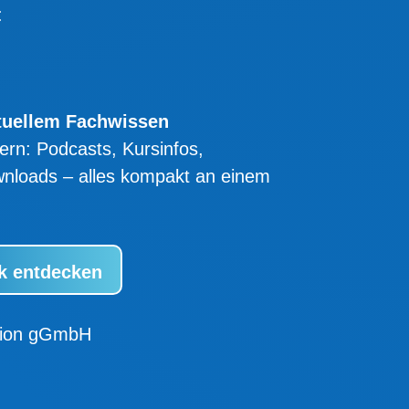
:
tuellem Fachwissen
ern: Podcasts, Kursinfos,
nloads – alles kompakt an einem
k entdecken
ation gGmbH