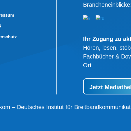
Brancheneinblicke
ressum
B
enschutz
Ihr Zugang zu ak
Hören, lesen, stöb
Fachbücher & Dow
Ort.
Jetzt Mediathe
kom – Deutsches Institut für Breitbandkommunik