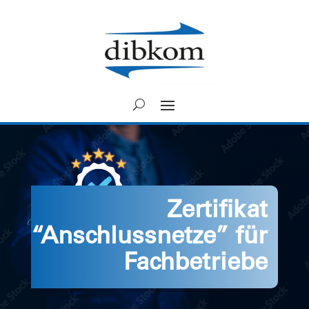
Zertifikat
“Anschlussnetze” für
Fachbetriebe