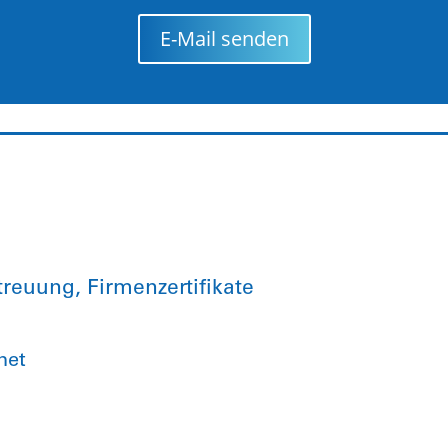
E-Mail senden
treuung, Firmenzertifikate
net