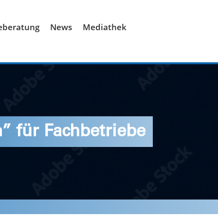
ieberatung
News
Mediathek
n” für Fachbetriebe