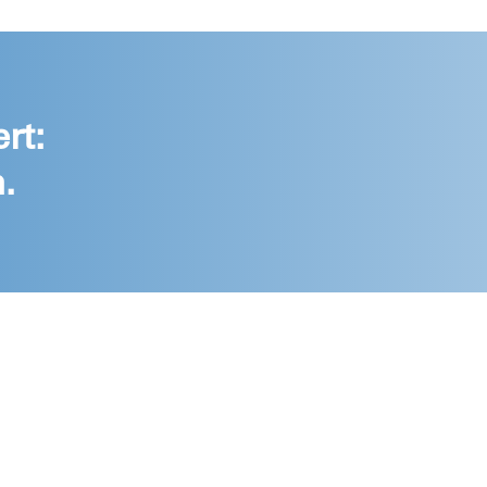
rt:
.