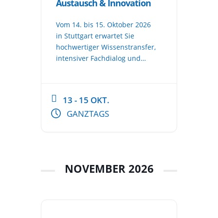
Austausch & Innovation
Vom 14. bis 15. Oktober 2026
in Stuttgart erwartet Sie
hochwertiger Wissenstransfer,
intensiver Fachdialog und
aktuelle Impulse zu Themen
wie NE3-Ausbau,
kommunalem Netzbau,
13 - 15 OKT.
Festnetz, Mobilfunk sowie
GANZTAGS
Satellitenlösungen – ideal für
Kommunen, Netzbetreiber
und Planer. Aussteller-
Anmeldung mit
Frühbuchervorteil Sichern Sie
NOVEMBER 2026
sich als Aussteller einen Stand
mit 500 €
Frühbucherrabatt (gültig bis
31. März 2026). Neu: Speaker-
Slot für 750 […]