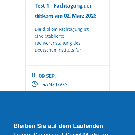
Test 1 – Fachtagung der
dibkom am 02. März 2026
Die dibkom-Fachtagung ist
eine etablierte
Fachveranstaltung des
Deutschen Instituts für
Breitbandkommunikation, die
zweimal jährlich Experten,
Entscheider und Praktiker der
09 SEP.
Glasfaser- und
GANZTAGS
Breitbandbranche
zusammenbringt. Unter
wechselnden Leitthemen – von
nachhaltigem TK-Netzbau
über Datenerfassung und
Dokumentation bis hin zu
Bleiben Sie auf dem Laufenden
Innovationen und rechtlichen
Rahmenbedingungen – bietet
Folgen Sie uns auf Social Media für