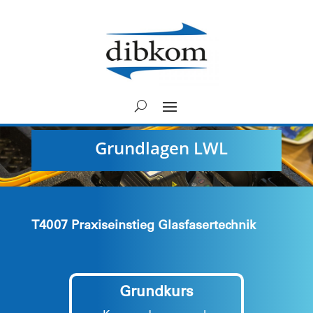
Grundlagen LWL
T4007 Praxiseinstieg Glasfasertechnik
Grundkurs