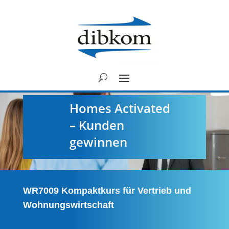
Homes Activated
– Kunden
gewinnen
WR7009 Kompaktkurs für Vertrieb und
Wohnungswirtschaft