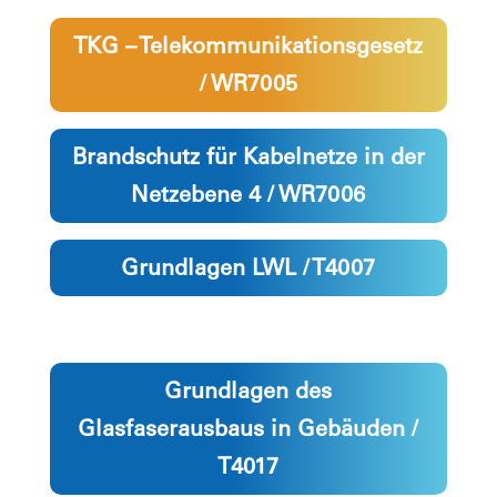
TKG – Telekommunikationsgesetz
/ WR7005
Brandschutz für Kabelnetze in der
Netzebene 4 / WR7006
Grundlagen LWL / T4007
Grundlagen des
Glasfaserausbaus in Gebäuden /
T4017