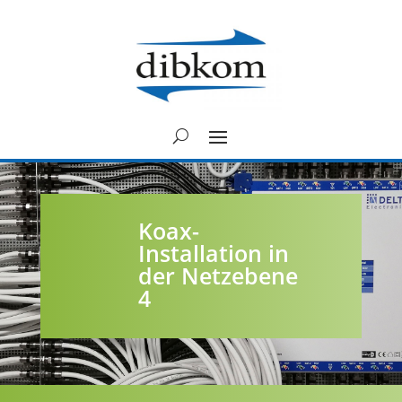
Koax-
Installation in
der Netzebene
4