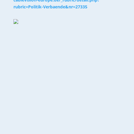
rubric=Politik-Verbaende&nr=27335