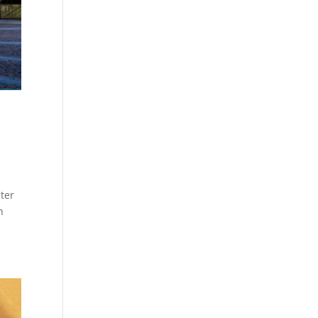
ter
n