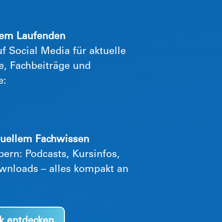
dem Laufenden
f Social Media für aktuelle
, Fachbeiträge und
e:
tuellem Fachwissen
bern: Podcasts, Kursinfos,
wnloads – alles kompakt an
k entdecken