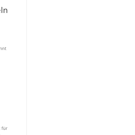
eln
nnt
 für