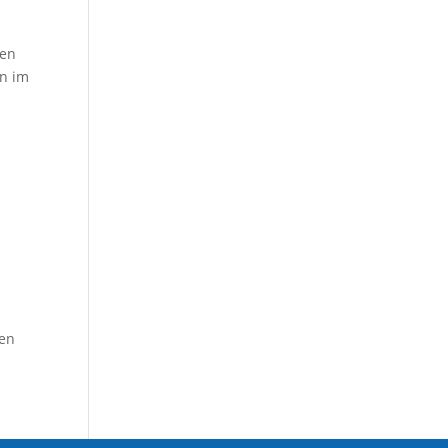
ten
en im
den