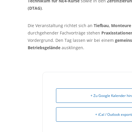
Technikum für NE4-Kurse
sowie in den
Zertifizier
(DTAG)
.
Die Veranstaltung richtet sich an
Tiefbau, Monteure
durchgehender Fachvorträge stehen
Praxisstation
Vordergrund. Den Tag lassen wir bei einem
gemeins
Betriebsgelände
ausklingen.
+ Zu Google Kalender hi
+ iCal / Outlook export