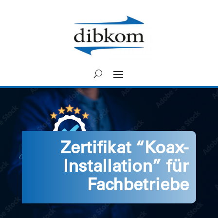
Zertifikat “Koax-
Installation” für
Fachbetriebe